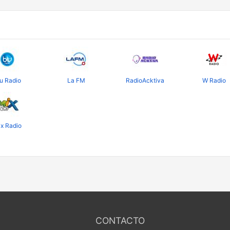
u Radio
La FM
RadioAcktiva
W Radio
x Radio
CONTACTO