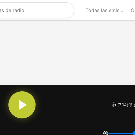
Todas las emisoras
C
👍 (
704
)
👎 
🔇