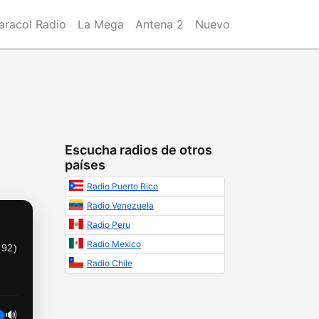
aracol Radio
La Mega
Antena 2
Nuevo
Escucha radios de otros
países
Radio Puerto Rico
Radio Venezuela
Radio Peru
Radio Mexico
(
92
)
Radio Chile
🔊