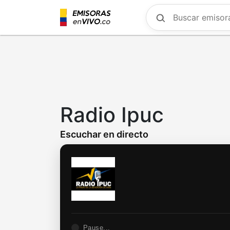
Skip
to
main
content
Radio Ipuc
Escuchar en directo
Pause...