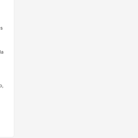
es
la
o,