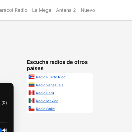
aracol Radio
La Mega
Antena 2
Nuevo
Escucha radios de otros
países
Radio Puerto Rico
Radio Venezuela
Radio Peru
Radio Mexico
 (
0
)
Radio Chile
🔊