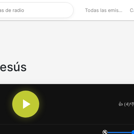
Todas las emisoras
C
Jesús
👍 (
4
)
👎
🔇