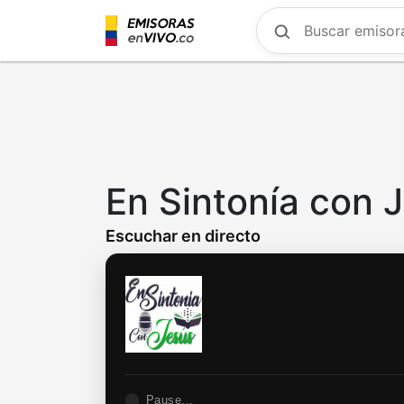
Skip
to
main
content
En Sintonía con 
Escuchar en directo
Pause...