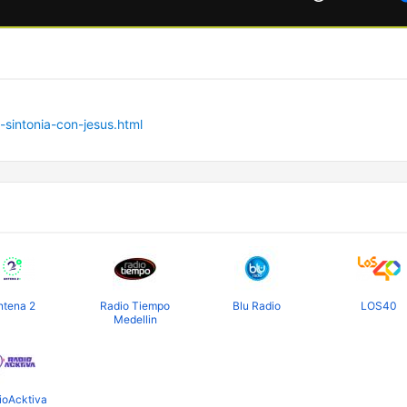
intonia-con-jesus.html
ntena 2
Radio Tiempo
Blu Radio
LOS40
Medellin
ioAcktiva