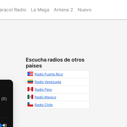
aracol Radio
La Mega
Antena 2
Nuevo
Escucha radios de otros
países
Radio Puerto Rico
Radio Venezuela
Radio Peru
Radio Mexico
 (
0
)
Radio Chile
🔊