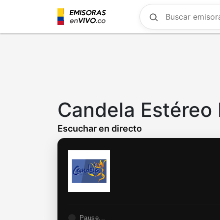
Skip
to
main
content
Candela Estéreo
Escuchar en directo
Pause...