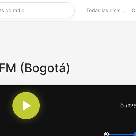
Todas las emisoras
C
 FM (Bogotá)
👍 (
3
)
👎
🔇